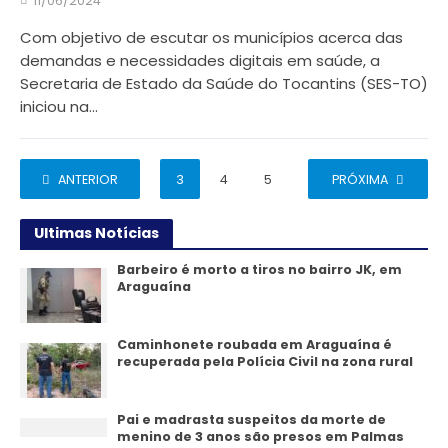
11/06/2024
Com objetivo de escutar os municípios acerca das
demandas e necessidades digitais em saúde, a
Secretaria de Estado da Saúde do Tocantins (SES-TO)
iniciou na...
ANTERIOR
1
2
3
4
5
…
PRÓXIMA
96
Ultimas Notícias
Barbeiro é morto a tiros no bairro JK, em
Araguaína
Caminhonete roubada em Araguaína é
recuperada pela Polícia Civil na zona rural
Pai e madrasta suspeitos da morte de
menino de 3 anos são presos em Palmas