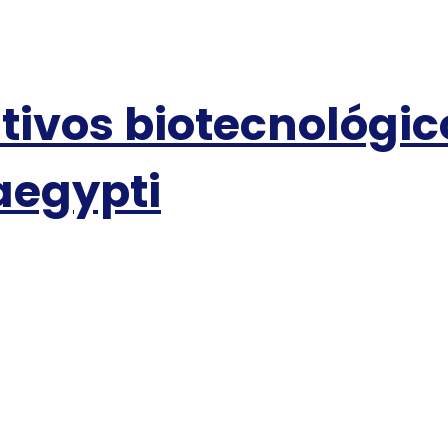
itivos biotecnológi
aegypti