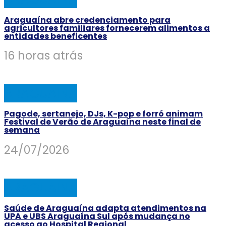
Araguaína abre credenciamento para
agricultores familiares fornecerem alimentos a
entidades beneficentes
16 horas atrás
ARAGUAINA
Pagode, sertanejo, DJs, K-pop e forró animam
Festival de Verão de Araguaína neste final de
semana
24/07/2026
ARAGUAINA
Saúde de Araguaína adapta atendimentos na
UPA e UBS Araguaína Sul após mudança no
acesso ao Hospital Regional