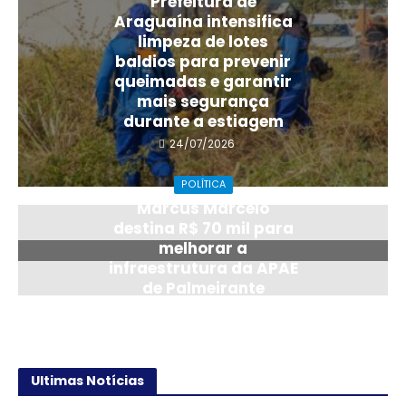
Prefeitura de
Araguaína intensifica
limpeza de lotes
baldios para prevenir
queimadas e garantir
mais segurança
durante a estiagem
24/07/2026
POLÍTICA
Marcus Marcelo
destina R$ 70 mil para
melhorar a
infraestrutura da APAE
de Palmeirante
14/07/2026
Ultimas Notícias