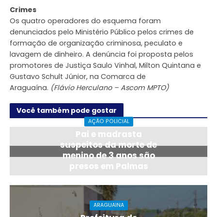
Crimes
Os quatro operadores do esquema foram
denunciados pelo Ministério Público pelos crimes de
formação de organização criminosa, peculato e
lavagem de dinheiro. A denúncia foi proposta pelos
promotores de Justiça Saulo Vinhal, Milton Quintana e
Gustavo Schult Júnior, na Comarca de
Araguaína.
(Flávio Herculano – Ascom MPTO)
Você também pode gostar
AÇÃO POLICIAL
Pai e madrasta
suspeitos da morte de
menino de 3 anos são
presos em Palmas
22 horas atrás
ARAGUAINA