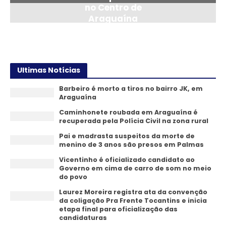
no Centro de
Araguaína
24/07/2026
Ultimas Notícias
Barbeiro é morto a tiros no bairro JK, em
Araguaína
Caminhonete roubada em Araguaína é
recuperada pela Polícia Civil na zona rural
Pai e madrasta suspeitos da morte de
menino de 3 anos são presos em Palmas
Vicentinho é oficializado candidato ao
Governo em cima de carro de som no meio
do povo
Laurez Moreira registra ata da convenção
da coligação Pra Frente Tocantins e inicia
etapa final para oficialização das
candidaturas