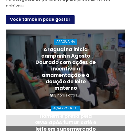
cabíveis.
Você também pode gostar
ARAGUAINA
Araguaína inicia
campanha Agosto
Dourado com ações de
incentivo à
amamentação e à
doação de leite
materno
3 horas atrás
AÇÃO POLICIAL
Homem é preso pela
GMA após furtar café e
leite em supermercado