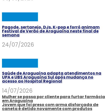
ARAGUAINA
Pagode, sertanejo, DJs, K-pop e forró animam
Festival de Verão de Araguaína neste final de
semana
24/07/2026
ARAGUAINA
Saúde de Araguaína adapta atendimentos na
UPA e UBS Araguaína Sul após mudança no
acesso ao Hospital Regional
14/07/2026
Mulher se passa por cliente para furtar farmácia
em Araguaína
Jovem que foi preso com arma disfarçada de
caneta é detido novamente com produtos