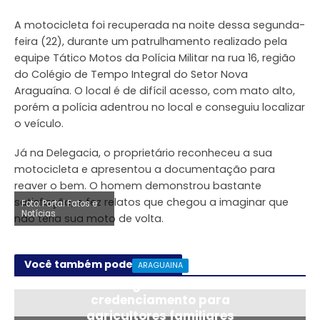
A motocicleta foi recuperada na noite dessa segunda-
feira (22), durante um patrulhamento realizado pela
equipe Tático Motos da Polícia Militar na rua 16, região
do Colégio de Tempo Integral do Setor Nova
Araguaína. O local é de difícil acesso, com mato alto,
porém a polícia adentrou no local e conseguiu localizar
o veículo.
Já na Delegacia, o proprietário reconheceu a sua
motocicleta e apresentou a documentação para
reaver o bem. O homem demonstrou bastante
satisfação, e fez relatos que chegou a imaginar que
Foto: Portal Fatos e
Foto: Portal Fatos e
Notícias
Notícias
não teria sua moto de volta.
Você também pode gostar
ARAGUAINA
Araguaína abre
credenciamento para
agricultores familiares