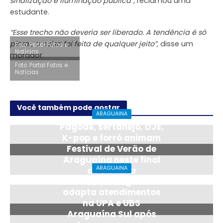
sinalização e iluminação pública”,
reclamou uma
estudante.
“Esse trecho não deveria ser liberado. A tendência é só
piorar, a coisa foi feita de qualquer jeito”,
disse um
Foto: Portal Fatos e
Notícias
morador.
Foto: Portal Fatos e
Notícias
Você também pode gostar
ARAGUAINA
Pagode, sertanejo, DJs,
K-pop e forró animam
Festival de Verão de
Araguaína neste final
ARAGUAINA
de semana
Saúde de Araguaína
24/07/2026
adapta atendimentos
na UPA e UBS
Araguaína Sul após