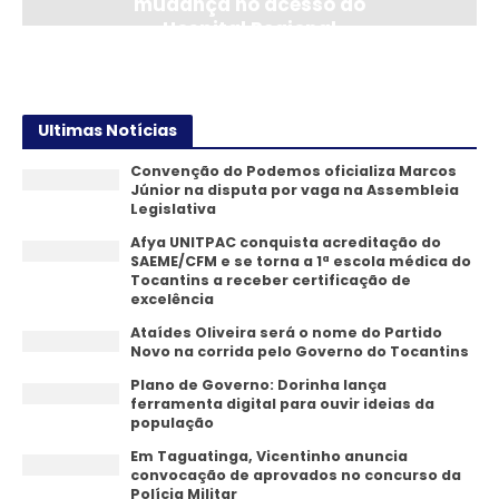
mudança no acesso ao
Hospital Regional
14/07/2026
Ultimas Notícias
Convenção do Podemos oficializa Marcos
Júnior na disputa por vaga na Assembleia
Legislativa
Afya UNITPAC conquista acreditação do
SAEME/CFM e se torna a 1ª escola médica do
Tocantins a receber certificação de
excelência
Ataídes Oliveira será o nome do Partido
Novo na corrida pelo Governo do Tocantins
Plano de Governo: Dorinha lança
ferramenta digital para ouvir ideias da
população
Em Taguatinga, Vicentinho anuncia
convocação de aprovados no concurso da
Polícia Militar