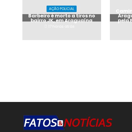
AÇÃO POLICIAL
Camin
Barbeiro é morto a tiros no
Arag
bairro JK, em Araguaína
pela 
17 horas atrás