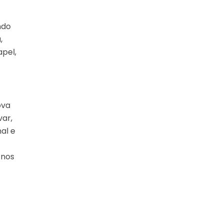
a
ndo
,
apel,
ova
var,
al e
 nos