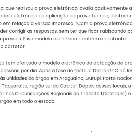
a, que realizou a prova eletrônica, avalia positivamente 
elo eletrônico de aplicação da prova teórica, destaca
 em relação à versão impressa. “Com a prova eletrônica
der corrigir as respostas, sem ter que ficar rabiscando p
mpressos. Esse modelo eletrônico também é bastante
 o corretor.
ito tem ofertado o modelo eletrônico de aplicação de pr
essoas por dia. Após a fase de teste, o Detran/TO irá le
s às unidades do órgão em Araguaína, Gurupi, Porto Nacion
aquaralto, região sul da Capital. Depois desses locais, a
 nas Circunscrições Regionais de Trânsito (Ciretrans) e
órgão em todo o estado.