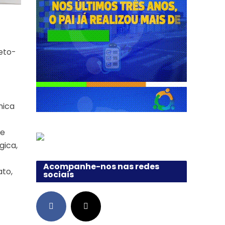
jeto-
nica
 e
gica,
Acompanhe-nos nas redes
ato,
sociais