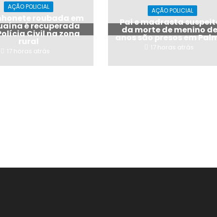
AÇÃO POLICIAL
AÇÃO POLICIAL
honete roubada em
Pai e madrasta suspeit
uaína é recuperada
da morte de menino de
Polícia Civil na zona
anos são presos em Pal
rural
17 horas atrás
17 horas atrás