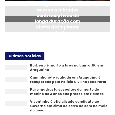
Araguaína amplia
acesso a métodos
contraceptivos de
longa duração com
oferta do Implanon
gratuito
24/07/2026
Ultimas Notícias
Barbeiro é morto a tiros no bairro JK, em
Araguaína
Caminhonete roubada em Araguaína é
recuperada pela Polícia Civil na zona rural
Pai e madrasta suspeitos da morte de
menino de 3 anos são presos em Palmas
Vicentinho é oficializado candidato ao
Governo em cima de carro de som no meio
do povo