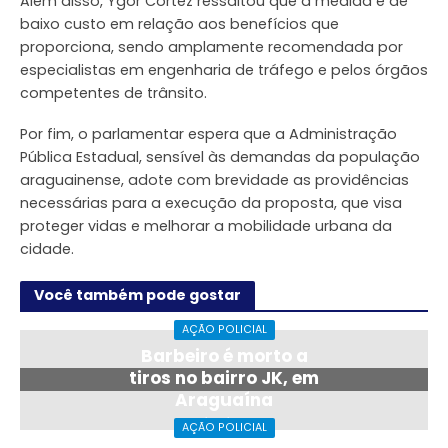
Além disso, Ygor Cortez ressaltou que a medida é de
baixo custo em relação aos benefícios que
proporciona, sendo amplamente recomendada por
especialistas em engenharia de tráfego e pelos órgãos
competentes de trânsito.
Por fim, o parlamentar espera que a Administração
Pública Estadual, sensível às demandas da população
araguainense, adote com brevidade as providências
necessárias para a execução da proposta, que visa
proteger vidas e melhorar a mobilidade urbana da
cidade.
Você também pode gostar
AÇÃO POLICIAL
Barbeiro é morto a
tiros no bairro JK, em
Araguaína
06/08/2026
AÇÃO POLICIAL