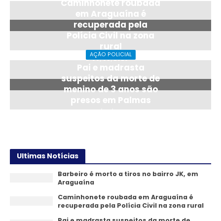
Caminhonete roubada
em Araguaína é
recuperada pela
Polícia Civil na zona
rural
AÇÃO POLICIAL
06/08/2026
Pai e madrasta
suspeitos da morte de
menino de 3 anos são
presos em Palmas
06/08/2026
Ultimas Notícias
Barbeiro é morto a tiros no bairro JK, em
Araguaína
Caminhonete roubada em Araguaína é
recuperada pela Polícia Civil na zona rural
Pai e madrasta suspeitos da morte de