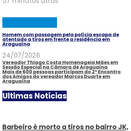
57 minutos atrás
AÇÃO POLICIAL
Homem com passagem pela polícia escapa de
atentado a tiros em frente a residência em
Araguaína
24/07/2026
Vereador Thiago Costa Homenageia Mães em
Sessão Especial na Câmara de Araguaína
Mais de 600 pessoas participam do 2º Encontro
dos Amigos do vereador Marcos Duarte em
Araguaína
Ultimas Notícias
Barbeiro é morto a tiros no bairro JK,