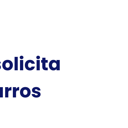
olicita
arros