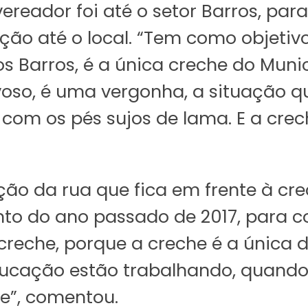
ereador foi até o setor Barros, para
ação até o local. “Tem como objetiv
os Barros, é a única creche do Mun
voso, é uma vergonha, a situação q
om os pés sujos de lama. E a crec
 da rua que fica em frente à crec
o do ano passado de 2017, para co
reche, porque a creche é a única 
 educação estão trabalhando, quand
e”, comentou.