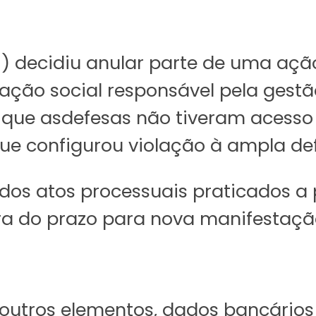
TJ) decidiu anular parte de uma aç
zação social responsável pela gest
 que a
s
defesa
s
não t
iveram
acesso 
ue configurou violação
à ampla def
dos atos processuais praticados a 
ura do prazo para nova manifestaç
outros elementos, dados bancários 