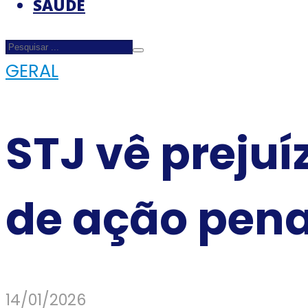
SAÚDE
GERAL
STJ vê prejuí
de ação pena
14/01/2026