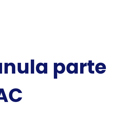
anula parte
SAC