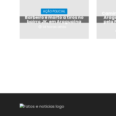
AÇÃO POLICIAL
Camin
Barbeiro é morto a tiros no
Arag
bairro JK, em Araguaína
pela 
14 horas atrás