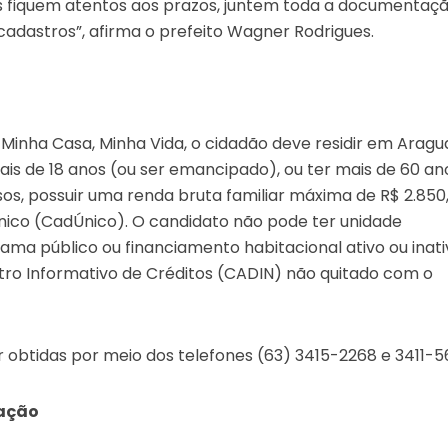
s fiquem atentos aos prazos, juntem toda a documentaç
cadastros”, afirma o prefeito Wagner Rodrigues.
o Minha Casa, Minha Vida, o cidadão deve residir em Aragu
ais de 18 anos (ou ser emancipado), ou ter mais de 60 an
sos, possuir uma renda bruta familiar máxima de R$ 2.850
Único (CadÚnico). O candidato não pode ter unidade
ama público ou financiamento habitacional ativo ou inati
tro Informativo de Créditos (CADIN) não quitado com o
obtidas por meio dos telefones (63) 3415-2268 e 3411-5
tação