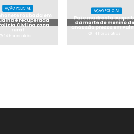
AÇÃO POLICIAL
AÇÃO POLICIAL
honete roubada em
Pai e madrasta suspeit
uaína é recuperada
da morte de menino de
Polícia Civil na zona
anos são presos em Pal
rural
14 horas atrás
14 horas atrás