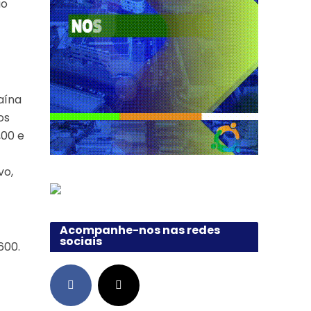
ão
aína
os
,00 e
vo,
Acompanhe-nos nas redes
sociais
600.