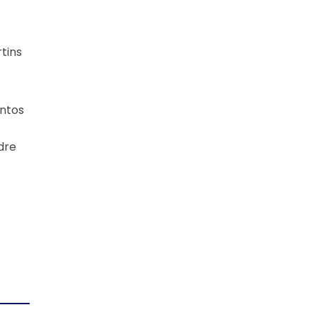
tins
entos
dre