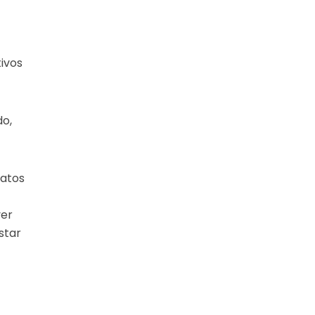
ivos
do,
datos
ver
star