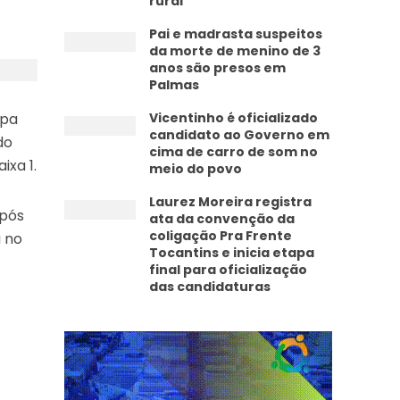
rural
Pai e madrasta suspeitos
da morte de menino de 3
anos são presos em
Palmas
apa
Vicentinho é oficializado
candidato ao Governo em
do
cima de carro de som no
ixa 1.
meio do povo
Laurez Moreira registra
Após
ata da convenção da
coligação Pra Frente
a no
Tocantins e inicia etapa
final para oficialização
das candidaturas