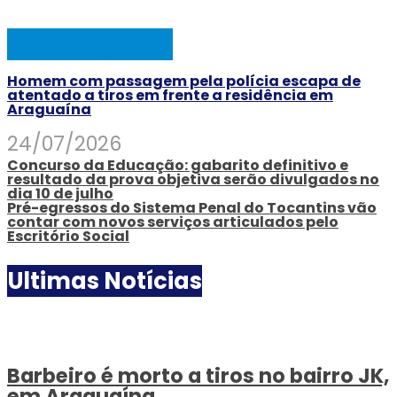
AÇÃO POLICIAL
Homem com passagem pela polícia escapa de
atentado a tiros em frente a residência em
Araguaína
24/07/2026
Concurso da Educação: gabarito definitivo e
resultado da prova objetiva serão divulgados no
dia 10 de julho
Pré-egressos do Sistema Penal do Tocantins vão
contar com novos serviços articulados pelo
Escritório Social
Ultimas Notícias
Barbeiro é morto a tiros no bairro JK,
em Araguaína