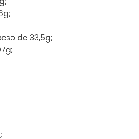
g;
6g;
eso de 33,5g;
7g;
;