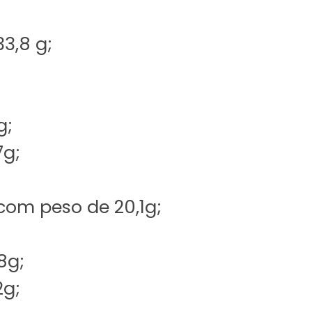
33,8 g;
g;
7g;
 com peso de 20,1g;
8g;
2g;