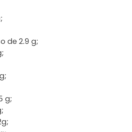
;
 de 2.9 g;
;
g;
5 g;
;
2g;