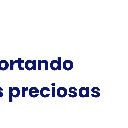
ortando
s preciosas