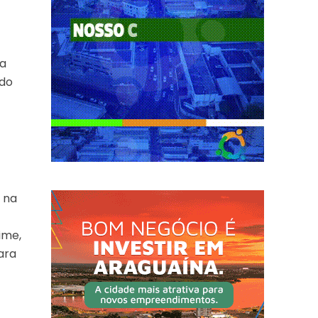
da
 do
, na
o
ime,
ara