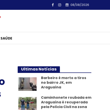
08/08/2026
SAÚDE
Ultimas Notícias
o
Barbeiro é morto a tiros
no bairro JK, em
Araguaína
s
Caminhonete roubada em
Araguaína é recuperada
pela Polícia Civil na zona