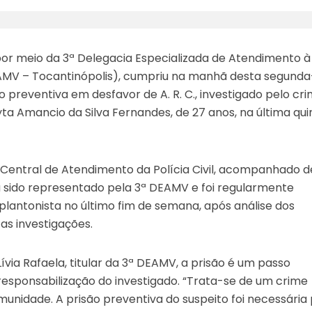
, por meio da 3ª Delegacia Especializada de Atendimento à
EAMV – Tocantinópolis), cumpriu na manhã desta segunda
ão preventiva em desfavor de A. R. C., investigado pelo cr
yta Amancio da Silva Fernandes, de 27 anos, na última qui
Central de Atendimento da Polícia Civil, acompanhado d
sido representado pela 3ª DEAMV e foi regularmente
lantonista no último fim de semana, após análise dos
as investigações.
via Rafaela, titular da 3ª DEAMV, a prisão é um passo
responsabilização do investigado. “Trata-se de um crime
munidade. A prisão preventiva do suspeito foi necessária