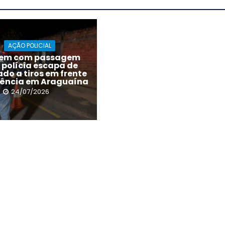
AÇÃO POLICIAL
em com passagem
 polícia escapa de
do a tiros em frente
dência em Araguaína
24/07/2026