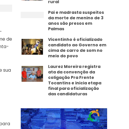
rural
Pai e madrasta suspeitos
da morte de menino de 3
anos são presos em
Palmas
-
ime de
Vicentinho é oficializado
candidato ao Governo em
nta-
cima de carro de som no
meio do povo
Laurez Moreira registra
e sua
ata da convenção da
coligação Pra Frente
Tocantins e inicia etapa
final para oficialização
das candidaturas
 para