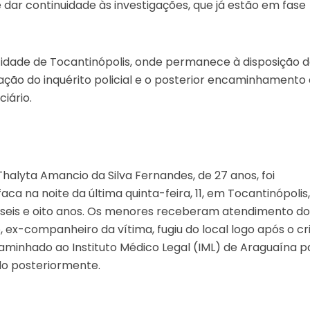
 dar continuidade às investigações, que já estão em fase
cidade de Tocantinópolis, onde permanece à disposição 
zação do inquérito policial e o posterior encaminhamento
iário.
Thalyta Amancio da Silva Fernandes, de 27 anos, foi
ca na noite da última quinta-feira, 11, em Tocantinópolis
 de seis e oito anos. Os menores receberam atendimento d
, ex-companheiro da vítima, fugiu do local logo após o cr
caminhado ao Instituto Médico Legal (IML) de Araguaína p
ado posteriormente.