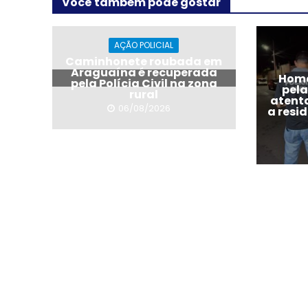
Você também pode gostar
AÇÃO POLICIAL
Caminhonete roubada em
Araguaína é recuperada
Hom
pela Polícia Civil na zona
pela
rural
atenta
06/08/2026
a resi