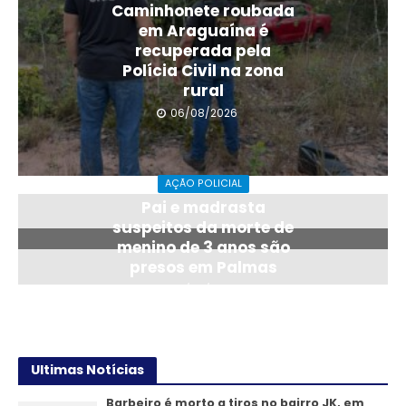
Caminhonete roubada
em Araguaína é
recuperada pela
Polícia Civil na zona
rural
06/08/2026
AÇÃO POLICIAL
Pai e madrasta
suspeitos da morte de
menino de 3 anos são
presos em Palmas
06/08/2026
Ultimas Notícias
Barbeiro é morto a tiros no bairro JK, em