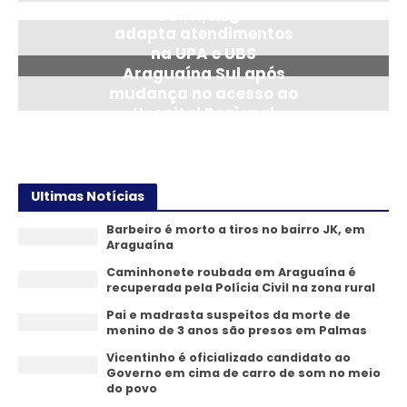
Saúde de Araguaína
24/07/2026
adapta atendimentos
na UPA e UBS
Araguaína Sul após
mudança no acesso ao
Hospital Regional
14/07/2026
Ultimas Notícias
Barbeiro é morto a tiros no bairro JK, em
Araguaína
Caminhonete roubada em Araguaína é
recuperada pela Polícia Civil na zona rural
Pai e madrasta suspeitos da morte de
menino de 3 anos são presos em Palmas
Vicentinho é oficializado candidato ao
Governo em cima de carro de som no meio
do povo