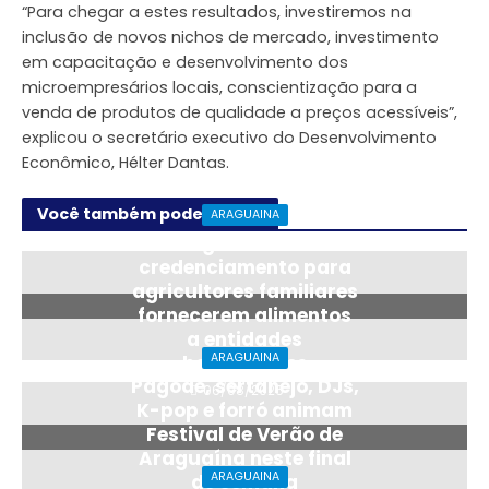
“Para chegar a estes resultados, investiremos na
inclusão de novos nichos de mercado, investimento
em capacitação e desenvolvimento dos
microempresários locais, conscientização para a
venda de produtos de qualidade a preços acessíveis”,
explicou o secretário executivo do Desenvolvimento
Econômico, Hélter Dantas.
Você também pode gostar
ARAGUAINA
Araguaína abre
credenciamento para
agricultores familiares
fornecerem alimentos
a entidades
ARAGUAINA
beneficentes
Pagode, sertanejo, DJs,
06/08/2026
K-pop e forró animam
Festival de Verão de
Araguaína neste final
ARAGUAINA
de semana