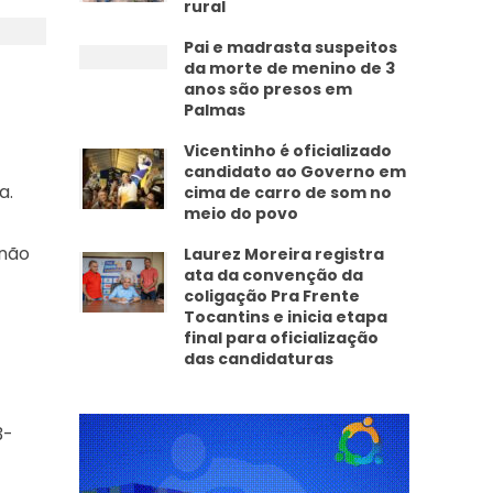
rural
Pai e madrasta suspeitos
da morte de menino de 3
anos são presos em
Palmas
Vicentinho é oficializado
candidato ao Governo em
a.
cima de carro de som no
meio do povo
 não
Laurez Moreira registra
ata da convenção da
coligação Pra Frente
Tocantins e inicia etapa
final para oficialização
das candidaturas
3-