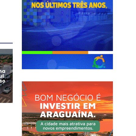
na
ul
so