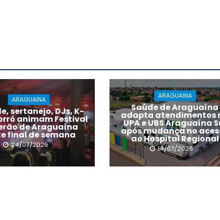
ARAGUAINA
ARAGUAINA
Saúde de Araguaína
, sertanejo, DJs, K-
adapta atendimentos 
forró animam Festival
UPA e UBS Araguaína S
erão de Araguaína
após mudança no aces
te final de semana
ao Hospital Regional
24/07/2026
14/07/2026