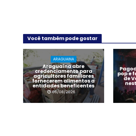
Você também pode gostar
ARAGUAINA
Araguaína abre
Pagode
credenciamento para
pop e 
agricultores familiares
de V
fornecerem alimentos a
nes
entidades beneficentes
06/08/2026