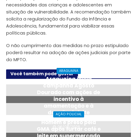
necessidades das crianças e adolescentes em
situação de vulnerabilidade. A recomendação também
solicita a regularização do Fundo da Infância e
Adolescência, fundamental para viabilizar essas
políticas públicas.
O não cumprimento das medidas no prazo estipulado
poderá resultar na adoção de ações judiciais por parte
do MPTO.
ARAGUAINA
Você também pode gostar
Araguaína inicia
campanha Agosto
Dourado com ações de
incentivo à
amamentação e à
doação de leite
AÇÃO POLICIAL
materno
Homem é preso pela
06/08/2026
GMA após furtar café e
leite em supermercado