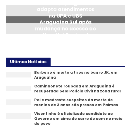
Saúde de Araguaína
24/07/2026
adapta atendimentos
na UPA e UBS
Araguaína Sul após
mudança no acesso ao
Hospital Regional
14/07/2026
Ultimas Notícias
Barbeiro é morto a tiros no bairro JK, em
Araguaína
Caminhonete roubada em Araguaína é
recuperada pela Polícia Civil na zona rural
Pai e madrasta suspeitos da morte de
menino de 3 anos são presos em Palmas
Vicentinho é oficializado candidato ao
Governo em cima de carro de som no meio
do povo