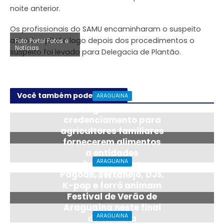
noite anterior.
Os profissionais do SAMU encaminharam o suspeito
até o hospital e logo depois dos procedimentos o
Foto: Portal Fatos e
Foto: Portal Fatos e
Notícias
Notícias
suspeito foi levado para Delegacia de Plantão.
Você também pode gostar
ARAGUAINA
Araguaína abre
credenciamento para
agricultores familiares
fornecerem alimentos
a entidades
ARAGUAINA
beneficentes
Pagode, sertanejo, DJs,
06/08/2026
K-pop e forró animam
Festival de Verão de
Araguaína neste final
ARAGUAINA
de semana