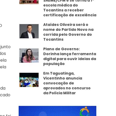
SAEME/CFM e se torna a 1ª
escola médica do
Tocantins a receber
certificação de excelência
Ataídes Oliveira será o
 O
nome do Partido Novo na
corrida pelo Governo do
Tocantins
 junto
Plano de Governo:
dos
Dorinha lança ferramenta
digital para ouvir ideias da
 ela
população
ela
Em Taguatinga,
Vicentinho anuncia
convocação de
 da
aprovados no concurso
da Polícia Militar
ficado