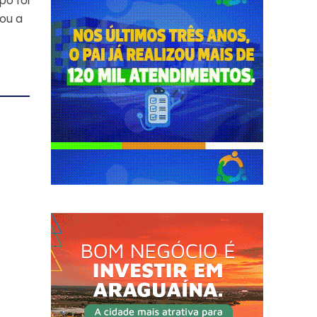
po foi
vou a