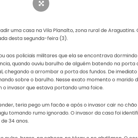
r uma casa na Vila Planalto, zona rural de Araguatins.
a desta segunda-feira (3).
u aos policiais militares que ela se encontrava dormindo
ncia, quando ouviu barulho de alguém batendo na porta 
al, chegando a arrombar a porta dos fundos. De imediato
mando sobre o barulho. Nesse exato momento o marido d
 o invasor que estava portando uma foice.
ender, teria pego um facão e após o invasor cair no chão
fugiu tomando rumo ignorado. O invasor da casa foi identi
, de 34 anos.