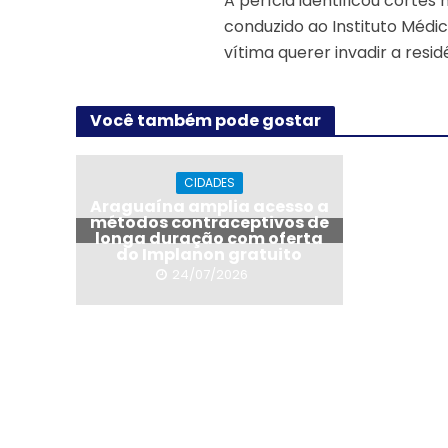
A perícia identificou cortes
conduzido ao Instituto Médic
vítima querer invadir a resid
Você também pode gostar
CIDADES
Araguaína amplia acesso a
métodos contraceptivos de
longa duração com oferta
do Implanon gratuito
24/07/2026