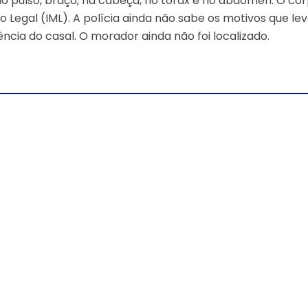
 no pulso, braço, na cabeça, no tórax e no abdômen. O cor
o Legal (IML). A polícia ainda não sabe os motivos que le
ência do casal. O morador ainda não foi localizado.