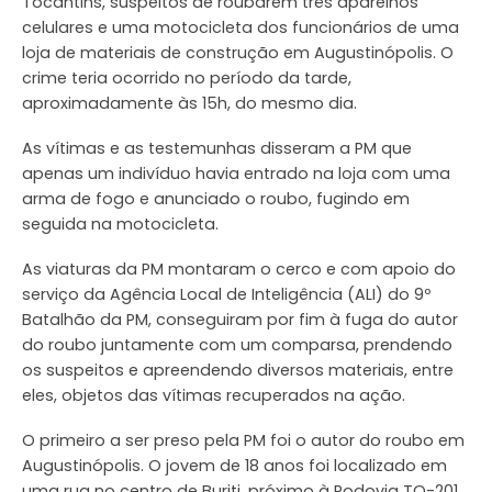
Tocantins, suspeitos de roubarem três aparelhos
celulares e uma motocicleta dos funcionários de uma
loja de materiais de construção em Augustinópolis. O
crime teria ocorrido no período da tarde,
aproximadamente às 15h, do mesmo dia.
As vítimas e as testemunhas disseram a PM que
apenas um indivíduo havia entrado na loja com uma
arma de fogo e anunciado o roubo, fugindo em
seguida na motocicleta.
As viaturas da PM montaram o cerco e com apoio do
serviço da Agência Local de Inteligência (ALI) do 9º
Batalhão da PM, conseguiram por fim à fuga do autor
do roubo juntamente com um comparsa, prendendo
os suspeitos e apreendendo diversos materiais, entre
eles, objetos das vítimas recuperados na ação.
O primeiro a ser preso pela PM foi o autor do roubo em
Augustinópolis. O jovem de 18 anos foi localizado em
uma rua no centro de Buriti, próximo à Rodovia TO-201.