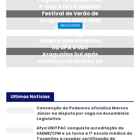
K-pop e forró animam
Festival de Verão de
Araguaína neste final
ARAGUAINA
de semana
Saúde de Araguaína
24/07/2026
adapta atendimentos
na UPA e UBS
Araguaína Sul após
mudança no acesso ao
Hospital Regional
14/07/2026
Ultimas Notícias
Convenção do Podemos oficializa Marcos
Júnior na disputa por vaga na Assembleia
Legislativa
Afya UNITPAC conquista acreditação do
SAEME/CFM e se torna a 1ª escola médica do
Tocantins a receber certificação de