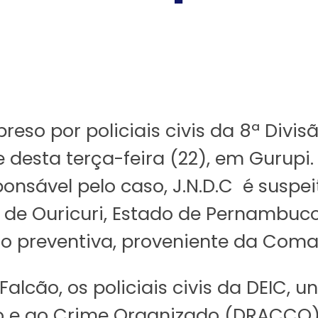
reso por policiais civis da 8ª Divis
de desta terça-feira (22), em Gurup
esponsável pelo caso, J.N.D.C é susp
 de Ouricuri, Estado de Pernambuco
 preventiva, proveniente da Com
lcão, os policiais civis da DEIC, un
o e ao Crime Organizado (DRACCO)