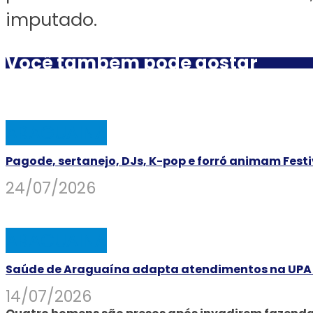
imputado.
Você também pode gostar
ARAGUAINA
Pagode, sertanejo, DJs, K-pop e forró animam Fest
24/07/2026
ARAGUAINA
Saúde de Araguaína adapta atendimentos na UPA e
14/07/2026