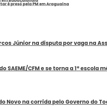
a em Babaçulandia
rtar é preso pela PM em Araguaína
cos Júnior na disputa por vaga na Ass
o SAEME/CFM e se torna a 1ª escola m
ido Novo na corrida pelo Governo do To