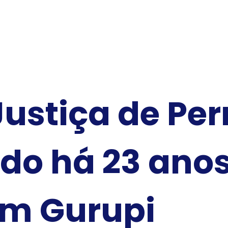
Justiça de P
do há 23 anos
 em Gurupi