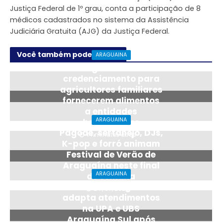
Justiça Federal de 1º grau, conta a participação de 8
médicos cadastrados no sistema da Assistência
Judiciária Gratuita (AJG) da Justiça Federal.
Você também pode gostar
ARAGUAINA
Araguaína abre
credenciamento para
agricultores familiares
fornecerem alimentos
a entidades
ARAGUAINA
beneficentes
Pagode, sertanejo, DJs,
14 minutos atrás
K-pop e forró animam
Festival de Verão de
Araguaína neste final
ARAGUAINA
de semana
Saúde de Araguaína
24/07/2026
adapta atendimentos
na UPA e UBS
Araguaína Sul após