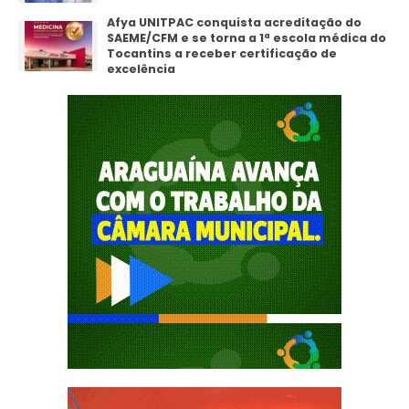
Afya UNITPAC conquista acreditação do
SAEME/CFM e se torna a 1ª escola médica do
Tocantins a receber certificação de
excelência