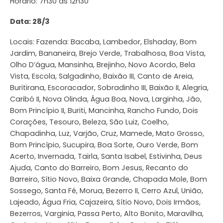
Horário: 7h30 às 12h30
Data: 28/3
Locais: Fazenda: Bacaba, Lambedor, Elshaday, Bom
Jardim, Bananeira, Brejo Verde, Trabalhosa, Boa Vista,
Olho D’água, Mansinha, Brejinho, Novo Acordo, Bela
Vista, Escola, Salgadinho, Baixão III, Canto de Areia,
Buritirana, Escoracador, Sobradinho III, Baixão II, Alegria,
Caribó II, Nova Olinda, Água Boa, Nova, Larginha, Jão,
Bom Princípio II, Buriti, Mancinha, Rancho Fundo, Dois
Corações, Tesouro, Beleza, São Luiz, Coelho,
Chapadinha, Luz, Varjão, Cruz, Mamede, Mato Grosso,
Bom Princípio, Sucupira, Boa Sorte, Ouro Verde, Bom
Acerto, Invernada, Tairla, Santa Isabel, Estivinha, Deus
Ajuda, Canto do Barreiro, Bom Jesus, Recanto do
Barreiro, Sítio Novo, Baixa Grande, Chapada Mole, Bom
Sossego, Santa Fé, Morua, Bezerro II, Cerro Azul, União,
Lajeado, Água Fria, Cajazeira, Sítio Novo, Dois Irmãos,
Bezerros, Varginia, Passa Perto, Alto Bonito, Maravilha,