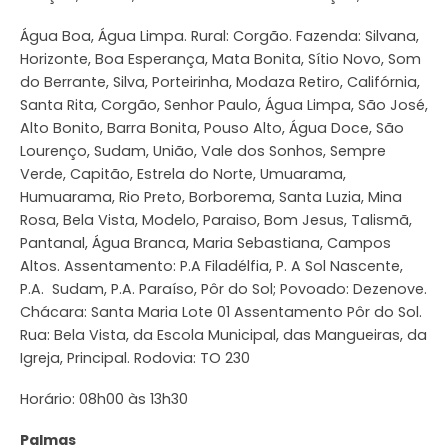
Água Boa, Água Limpa. Rural: Corgão. Fazenda: Silvana,
Horizonte, Boa Esperança, Mata Bonita, Sítio Novo, Som
do Berrante, Silva, Porteirinha, Modaza Retiro, Califórnia,
Santa Rita, Corgão, Senhor Paulo, Água Limpa, São José,
Alto Bonito, Barra Bonita, Pouso Alto, Água Doce, São
Lourenço, Sudam, União, Vale dos Sonhos, Sempre
Verde, Capitão, Estrela do Norte, Umuarama,
Humuarama, Rio Preto, Borborema, Santa Luzia, Mina
Rosa, Bela Vista, Modelo, Paraiso, Bom Jesus, Talismã,
Pantanal, Água Branca, Maria Sebastiana, Campos
Altos. Assentamento: P.A Filadélfia, P. A Sol Nascente,
P.A. Sudam, P.A. Paraíso, Pôr do Sol; Povoado: Dezenove.
Chácara: Santa Maria Lote 01 Assentamento Pôr do Sol.
Rua: Bela Vista, da Escola Municipal, das Mangueiras, da
Igreja, Principal. Rodovia: TO 230
Horário: 08h00 às 13h30
Palmas