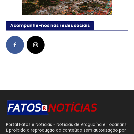
Acompanhe-nos nas redes sociais
Portal Fatos e Notícias - Notícias de Araguaína e Tocantins.
É proibido a reprodução do conteúdo sem autorização por