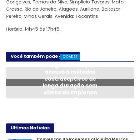
Gonçalves, Tomas da Silva, Simplício Tavares, Mato
Grosso, Rio de Janeiro, Alagoas, Auriliano, Baltazar
Pereira, Minas Gerais. Avenida: Tocantins
Horário: 14h45 às 17h45
Você também pode gostar
CIDADES
Araguaína amplia
acesso a métodos
contraceptivos de
longa duração com
oferta do Implanon
gratuito
24/07/2026
Ultimas Notícias
Convenção do Podemos oficializa Marcos