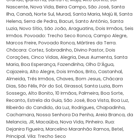
Nascente, Nova Vida, Beira Campo, São José, Santa
Ilha, Canaã, Norte Sul, Murad, Santa Maria, Majú III, Santa
Helena, Serra de Pedra, Bacuri, Santo Antônio, Santa
Luzia, Novo Sítio, São João, Araguatins, Dois Irmãos, Seis
Irmãos. Povoado: Trecho Seco Ronca, Campo Alegre,
Marcos Freire, Povoado Ronca, Mártires da Terra.
Chácara: Cortez, Sobradinho, Divino Pastor, Dois
Corações, Cinco Vidas, Alegria, Deus Aumenta, Santa
Maria, Boa Esperança, Fazendinha, Olho D’Água,
Cajazeira, Alto Alegre, Dois Irmãos, Brito, Castanhal,
Almeida, Três Irmãos, Chaves, Bom Jesus, Chácara
Dias, São Félix, Pôr do Sol, Girassol, Santa Luzia, Bom
Sossego, Alto Bonito, 10 Irmãos, Palmeira, Boa Sorte,
Recanto, Estrela da Guia, São José, Boa Vista, Boa Luz,
Ribeirão do Candido, da Luz, Rodrigues, Chapadinha,
Cachamara, Nossa Senhora Da Penha, Areia Branca, da
Melancia, JR, Macaúba, Nova Vida, Pinheiro. Rua:
Dejanira Figueira, Marcelino Maranhão Ramos, Betel,
Principal. Vila: Trecho Seco