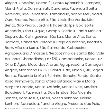
Alegria, Copaíba, Salmo 91, Santo Agostinho, Campos,
Mandi Prata, Daniela, Irati, Cananeia, Fazenda Gorita,
Veredão, São Sebastião, Tamanduá, Sonho Meu, Scala,
Ouro Branco, Pouso Alto, São José, Ilha Verde, São
Bento, São Pedro, Jardim II, Fazenda Ipê, Boa Sorte,
Anceada, Olho D’Água, Campo Florido II, Santa Mônica,
Disparada, Catingueiras, São Luiz, Monte Alto, Santa
Bárbara, Canastra, Verona II, Brejo do Rancho, Recanto
Bom, Vão da Serra, São Raimundo, Cabeceira,
Agropecuária Amasari II, Sertãozinho de Santa Rita, Vale
da Serra, Chapadinha, Faz 120, Companheira, Santa Luz,
Olho D’Água, Mata das Araras, Agropecuária Camaçari,
Angico, Montanha BR 153, Santa Luzia, União II, JK, Lagoa
Bonita, Fazenda União I, Serrinha, Rancho Fundo, Santa
Rosa, Primavera, Santa Clara, Estância Mae e Maria,
Vargem Grande, Santo Antônio, Santos Reis, Modelo,
Boiadeiro II, Fazendinha, Dois Irmãos, São Vicente,
Santos, Bom Jesus, Oásis, Nossa Senhora, Nossa
Senhora Aparecida, Rancho Alegre, Presente dos Pais,