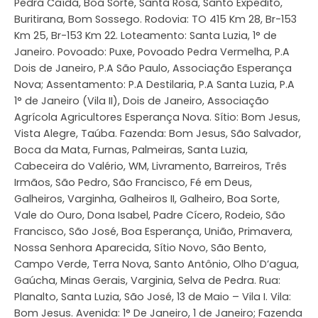
Pedra Caída, Boa Sorte, Santa Rosa, Santo Expedito,
Buritirana, Bom Sossego. Rodovia: TO 415 Km 28, Br-153
Km 25, Br-153 Km 22. Loteamento: Santa Luzia, 1° de
Janeiro. Povoado: Puxe, Povoado Pedra Vermelha, P.A
Dois de Janeiro, P.A São Paulo, Associação Esperança
Nova; Assentamento: P.A Destilaria, P.A Santa Luzia, P.A
1° de Janeiro (Vila II), Dois de Janeiro, Associação
Agrícola Agricultores Esperança Nova. Sítio: Bom Jesus,
Vista Alegre, Taúba. Fazenda: Bom Jesus, São Salvador,
Boca da Mata, Furnas, Palmeiras, Santa Luzia,
Cabeceira do Valério, WM, Livramento, Barreiros, Três
Irmãos, São Pedro, São Francisco, Fé em Deus,
Galheiros, Varginha, Galheiros II, Galheiro, Boa Sorte,
Vale do Ouro, Dona Isabel, Padre Cícero, Rodeio, São
Francisco, São José, Boa Esperança, União, Primavera,
Nossa Senhora Aparecida, Sítio Novo, São Bento,
Campo Verde, Terra Nova, Santo Antônio, Olho D’agua,
Gaúcha, Minas Gerais, Varginia, Selva de Pedra. Rua:
Planalto, Santa Luzia, São José, 13 de Maio – Vila I. Vila:
Bom Jesus. Avenida: 1° De Janeiro, 1 de Janeiro; Fazenda