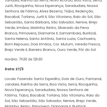
Jandaia, Rainha da Serra, Novo Acordo, Boa Vista, Serra,
Juriti, Rizoquinha, Nova Esperança, Saradudaia, Nossa
Senhora de Fátima, Alves Bezerra, Tiúba, Redenção,
Bacabal, Torlana, Juriti II, São Vitoriano, Raio do Sol, São
Sebastião, Santa Bárbara, São Salvador, Nenive, Brejo
Verde, Irmãos, Matinha, Retiro, Silverado da Pena
Branca, Primavera, Diamante II, Samambaia, Buritizal,
Santa Helena, Santo Antônio, Santa Luzia, Cachoeira,
Bom Repouso, Dois Irmãos, Cor. Mutum, Vereda Fresca,
Brejo Verde II, Barreiro Branco, Ouro Verde, Pôr do Sol
Horário: 7h30 às 12h30
Data: 27/3
Locais: Fazenda: Santo Expedito, Dois de Ouro, Pantanal,
Jandaia, Rainha da Serra, Boa Vista, Serra, Rizoquinha,
Nova Esperança, Saradudaia, Nossa Senhora de
Fátima, Tiúba, Bacabal, Torlana, São Vitoriano, Raio do
Sol, São Sebastião, São Salvador, Nenive, Brejo Verde,
Matinha, Retiro, Primavera, Diamante II, Buritizal,