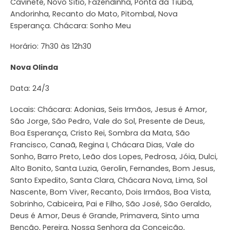
Cavinete, Novo Sítio, Fazendinha, Ponta da Tiúba,
Andorinha, Recanto do Mato, Pitombal, Nova
Esperança. Chácara: Sonho Meu
Horário: 7h30 às 12h30
Nova Olinda
Data: 24/3
Locais: Chácara: Adonias, Seis Irmãos, Jesus é Amor,
São Jorge, São Pedro, Vale do Sol, Presente de Deus,
Boa Esperança, Cristo Rei, Sombra da Mata, São
Francisco, Canaã, Regina I, Chácara Dias, Vale do
Sonho, Barro Preto, Leão dos Lopes, Pedrosa, Jóia, Dulci,
Alto Bonito, Santa Luzia, Gerolin, Fernandes, Bom Jesus,
Santo Expedito, Santa Clara, Chácara Nova, Lima, Sol
Nascente, Bom Viver, Recanto, Dois Irmãos, Boa Vista,
Sobrinho, Cabiceira, Pai e Filho, São José, São Geraldo,
Deus é Amor, Deus é Grande, Primavera, Sinto uma
Benção, Pereira, Nossa Senhora da Conceição,