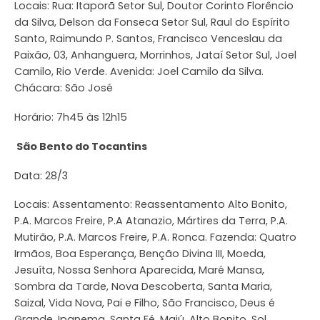
Locais: Rua: Itaporã Setor Sul, Doutor Corinto Florêncio
da Silva, Delson da Fonseca Setor Sul, Raul do Espírito
Santo, Raimundo P. Santos, Francisco Venceslau da
Paixão, 03, Anhanguera, Morrinhos, Jataí Setor Sul, Joel
Camilo, Rio Verde. Avenida: Joel Camilo da Silva.
Chácara: São José
Horário: 7h45 às 12h15
São Bento do Tocantins
Data: 28/3
Locais: Assentamento: Reassentamento Alto Bonito,
P.A. Marcos Freire, P.A Atanazio, Mártires da Terra, P.A.
Mutirão, P.A. Marcos Freire, P.A. Ronca. Fazenda: Quatro
Irmãos, Boa Esperança, Benção Divina III, Moeda,
Jesuíta, Nossa Senhora Aparecida, Maré Mansa,
Sombra da Tarde, Nova Descoberta, Santa Maria,
Saizal, Vida Nova, Pai e Filho, São Francisco, Deus é
Grande, Ipanema, Santa Fé, Majú, Alto Bonito, Sol