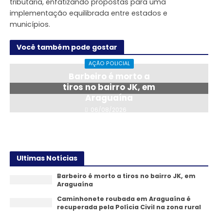
tributária, enfatizando propostas para uma
implementação equilibrada entre estados e
municípios.
Você também pode gostar
AÇÃO POLICIAL
Barbeiro é morto a
tiros no bairro JK, em
Araguaína
06/08/2026
Ultimas Notícias
Barbeiro é morto a tiros no bairro JK, em
Araguaína
Caminhonete roubada em Araguaína é
recuperada pela Polícia Civil na zona rural