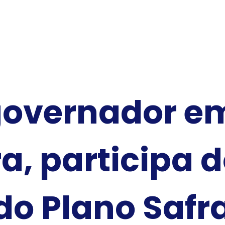
governador em
a, participa 
o Plano Safr