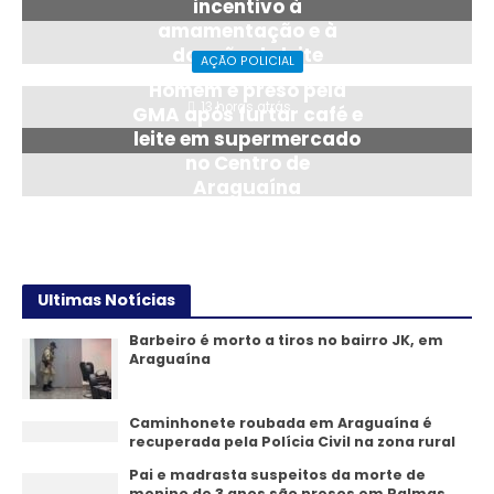
incentivo à
amamentação e à
doação de leite
AÇÃO POLICIAL
materno
Homem é preso pela
13 horas atrás
GMA após furtar café e
leite em supermercado
no Centro de
Araguaína
24/07/2026
Ultimas Notícias
Barbeiro é morto a tiros no bairro JK, em
Araguaína
Caminhonete roubada em Araguaína é
recuperada pela Polícia Civil na zona rural
Pai e madrasta suspeitos da morte de
menino de 3 anos são presos em Palmas