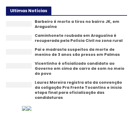
Ultimas Notícias
Barbeiro é morto a tiros no bairro JK, em
Araguaína
Caminhonete roubada em Araguaína é
recuperada pela Polícia Civil na zona rural
Pai e madrasta suspeitos da morte de
menino de 3 anos são presos em Palmas
Vicentinho é oficializado candidato ao
Governo em cima de carro de som no meio
do povo
Laurez Moreira registra ata da convenção
da coligação Pra Frente Tocantins e inicia
etapa final para oficialização das
candidaturas