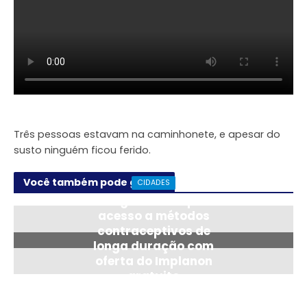
Três pessoas estavam na caminhonete, e apesar do
susto ninguém ficou ferido.
Você também pode gostar
CIDADES
Araguaína amplia
acesso a métodos
contraceptivos de
longa duração com
oferta do Implanon
gratuito
24/07/2026