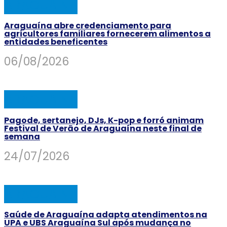
ARAGUAINA
Araguaína abre credenciamento para
agricultores familiares fornecerem alimentos a
entidades beneficentes
06/08/2026
ARAGUAINA
Pagode, sertanejo, DJs, K-pop e forró animam
Festival de Verão de Araguaína neste final de
semana
24/07/2026
ARAGUAINA
Saúde de Araguaína adapta atendimentos na
UPA e UBS Araguaína Sul após mudança no