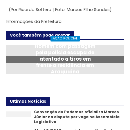
(Por Ricardo Sottero | Foto: Marcos Filho Sandes)
Informações da Prefeitura
Você também pode gostar
AÇÃO POLICIAL
Homem com passagem
pela polícia escapa de
atentado a tiros em
frente a residência em
Araguaína
24/07/2026
Ultimas Notícias
Convenção do Podemos oficializa Marcos
Júnior na disputa por vaga na Assembleia
Legislativa