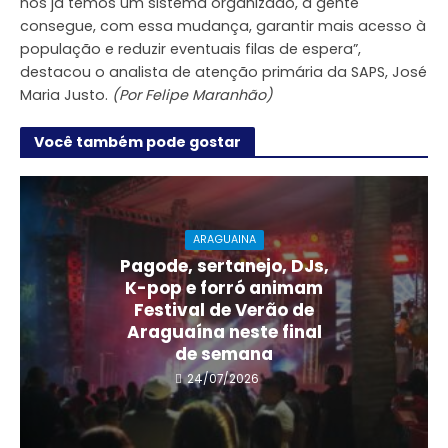
nós já temos um sistema organizado, a gente
consegue, com essa mudança, garantir mais acesso à
população e reduzir eventuais filas de espera”,
destacou o analista de atenção primária da SAPS, José
Maria Justo.
(Por Felipe Maranhão)
Você também pode gostar
ARAGUAINA
Pagode, sertanejo, DJs,
K-pop e forró animam
Festival de Verão de
Araguaína neste final
de semana
24/07/2026