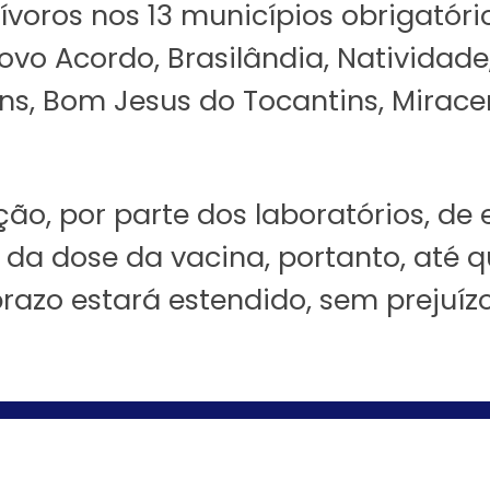
voros nos 13 municípios obrigatóri
ovo Acordo, Brasilândia, Natividad
tins, Bom Jesus do Tocantins, Mirac
ição, por parte dos laboratórios, d
a da dose da vacina, portanto, até
azo estará estendido, sem prejuízo 