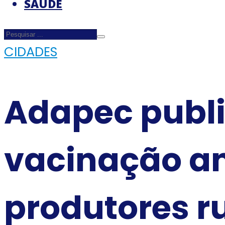
SAÚDE
CIDADES
Adapec publi
vacinação an
produtores r