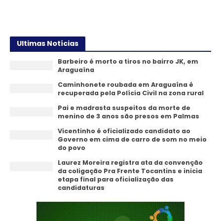
14/07/2026
Ultimas Notícias
Barbeiro é morto a tiros no bairro JK, em
Araguaína
Caminhonete roubada em Araguaína é
recuperada pela Polícia Civil na zona rural
Pai e madrasta suspeitos da morte de
menino de 3 anos são presos em Palmas
Vicentinho é oficializado candidato ao
Governo em cima de carro de som no meio
do povo
Laurez Moreira registra ata da convenção
da coligação Pra Frente Tocantins e inicia
etapa final para oficialização das
candidaturas