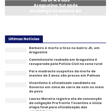
Araguaína Sul após
mudança no acesso ao
Hospital Regional
14/07/2026
Ultimas Notícias
Barbeiro é morto a tiros no bairro JK, em
Araguaína
Caminhonete roubada em Araguaína é
recuperada pela Polícia Civil na zona rural
Pai e madrasta suspeitos da morte de
menino de 3 anos são presos em Palmas
Vicentinho é oficializado candidato ao
Governo em cima de carro de som no meio
do povo
Laurez Moreira registra ata da convenção
da coligação Pra Frente Tocantins e inicia
etapa final para oficialização das