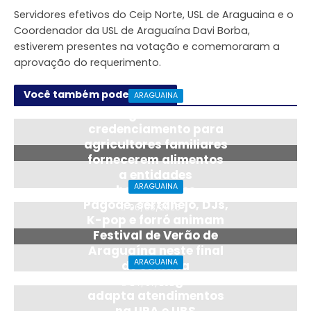
Servidores efetivos do Ceip Norte, USL de Araguaina e o
Coordenador da USL de Araguaína Davi Borba,
estiverem presentes na votação e comemoraram a
aprovação do requerimento.
Você também pode gostar
ARAGUAINA
Araguaína abre
credenciamento para
agricultores familiares
fornecerem alimentos
a entidades
ARAGUAINA
beneficentes
Pagode, sertanejo, DJs,
06/08/2026
K-pop e forró animam
Festival de Verão de
Araguaína neste final
ARAGUAINA
de semana
Saúde de Araguaína
24/07/2026
adapta atendimentos
na UPA e UBS