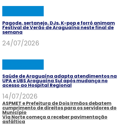
ARAGUAINA
Pagode, sertanejo, DJs, K-pop e forró animam
Festival de Verão de Araguaína neste final de
semana
24/07/2026
ARAGUAINA
Saúde de Araguaína adapta atendimentos na
UPA e UBS Araguaína Sul após mudança no
acesso ao Hospital Regional
14/07/2026
ASPMET e Prefeitura de Dois Irmãos debatem
cumprimento de direitos para os servidores do
Município
Via Norte começa a receber pavimentação
asfáltica