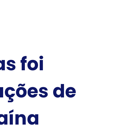
s foi
ações de
aína