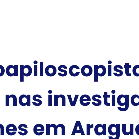
apiloscopista
nas investig
mes em Aragu