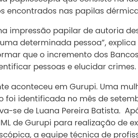
os encontrados nas papilas dérmica
a impressão papilar de autoria de
 uma determinada pessoa”, explica a
nformar que o incremento dos Banco
ntificar pessoas e elucidar crimes.
nte aconteceu em Gurupi. Uma mulh
 foi identificada no mês de setemb
ava-se de Luana Pereira Batista. Apó
ML de Gurupi para realização de e
scópica, a equipe técnica de profis