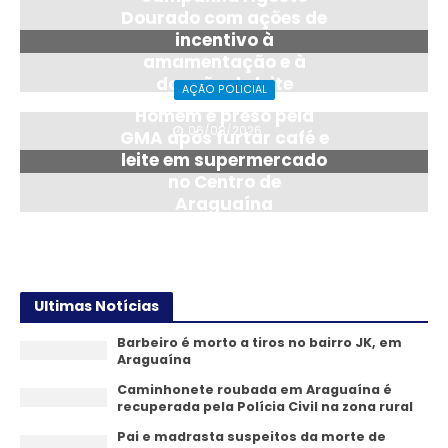
Dourado com ações de
incentivo à
amamentação e à
doação de leite
AÇÃO POLICIAL
materno
Homem é preso pela
06/08/2026
GMA após furtar café e
leite em supermercado
no Centro de
Araguaína
24/07/2026
Ultimas Notícias
Barbeiro é morto a tiros no bairro JK, em
Araguaína
Caminhonete roubada em Araguaína é
recuperada pela Polícia Civil na zona rural
Pai e madrasta suspeitos da morte de