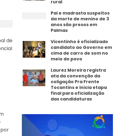
rural
Pai e madrasta suspeitos
da morte de menino de 3
anos são presos em
Palmas
al de
Vicentinho é oficializado
candidato ao Governo em
ncial
cima de carro de som no
meio do povo
Laurez Moreira registra
ata da convenção da
coligação Pra Frente
Tocantins e inicia etapa
final para oficialização
das candidaturas
am
e
 por