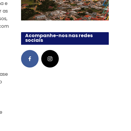
na e
r as
sos,
 com
Acompanhe-nos nas redes
sociais
uase
o
 e