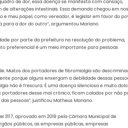
 quadro de dor, essa doença se manifesta com cansaço,
m de alterações intestinais. Essa demanda chegou em no
o e meu papel, como vereador, é legislar em favor do po
para a dor do outro”, argumentou Mariano.
idade por parte da prefeitura na resolução do problema,
nto preferencial é um meio importante para pessoas
de. Muitos dos portadores de fibromialgia são descrimina
zmente porque alguns enxergam a debilidade dessas pesso
lgia não é frescura. É uma doença silenciosa e muito dol
s portadores desse mal crônico, ficam calados por não 
as pessoas”, justificou Matheus Mariano.
 lei 3117, aprovado em 2019 pela Câmara Municipal de
órgãos públicos, as empresas públicas, empresas