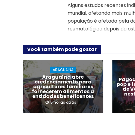
Alguns estudos recentes ind
mundial, afetando mais mulh
população é afetada pela d
reumatológica depois da os
Você também pode gostar
ARAGUAINA
Araguaína abre
Pagode
credenciamento para
pop e 
agricultores familiares
de V
fornecerem alimentos a
nes
entidades beneficentes
5 horas atrás