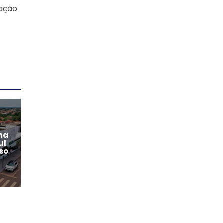
lação
na
ul
so