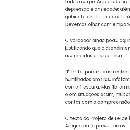
todo o corpo. Associado ao
depressão e ansiedade; alé
gabinete direto da populaçã
Devemos olhar com empatia 
O vereador ainda pediu agil
justificando que o atendime
acometidas pela doença.
“É triste, porém uma realida
humilhados em filas. Infeli
como frescura. Mas fibromia
e em situações assim, muito
contar com a compreensão d
O texto do Projeto de Lei de
Araguaína, já prevê que os 