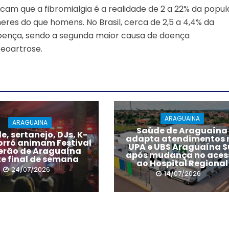
icam que a fibromialgia é a realidade de 2 a 22% da popu
eres do que homens. No Brasil, cerca de 2,5 a 4,4% da
oença, sendo a segunda maior causa de doença
teoartrose.
ARAGUAINA
ARAGUAINA
Saúde de Araguaína
, sertanejo, DJs, K-
adapta atendimentos 
forró animam Festival
UPA e UBS Araguaína S
erão de Araguaína
após mudança no aces
te final de semana
ao Hospital Regional
24/07/2026
14/07/2026