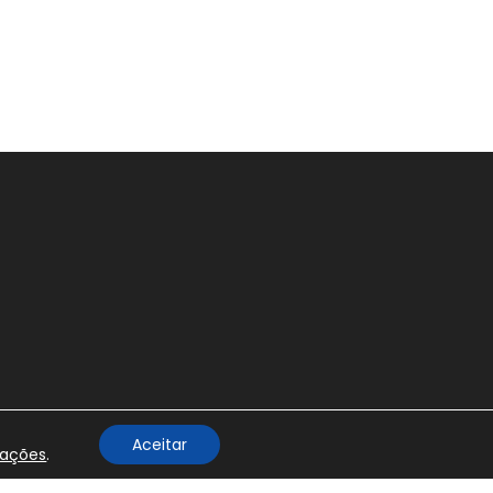
Aceitar
rações
.
tos e Notícias ®
2026. Desenvolvido por
WesleyGama