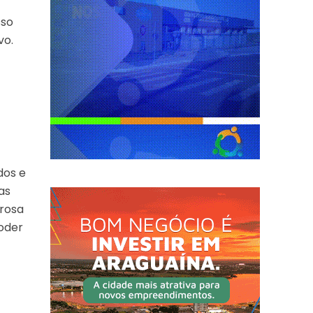
sso
vo.
dos e
as
orosa
poder