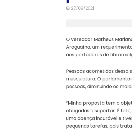
27/09/2021
O vereador Matheus Mariano
Araguaína, um requerimento 
aos portadores de fibromial
Pessoas acometidas dessa s
musculatura. O parlamentar 
pessoas, diminuindo os mal
“Minha proposta tem o objet
obrigadas a suportar. É fato
uma doença incurável e ti
pequenas tarefas, pois trat