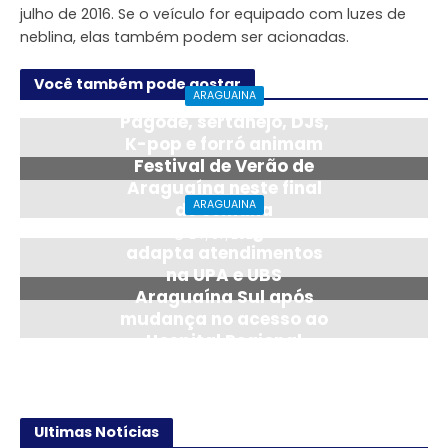
julho de 2016. Se o veículo for equipado com luzes de
neblina, elas também podem ser acionadas.
Você também pode gostar
ARAGUAINA
Pagode, sertanejo, DJs,
K-pop e forró animam
Festival de Verão de
Araguaína neste final
ARAGUAINA
de semana
Saúde de Araguaína
24/07/2026
adapta atendimentos
na UPA e UBS
Araguaína Sul após
mudança no acesso ao
Hospital Regional
14/07/2026
Ultimas Notícias