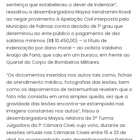
sentença que estabeleceu o dever de indenizar”,
ressaltou a desembargadora Maysa Vendramini Rosal
ao negar provimento à Apelação Civil interposta pelo
Município de Palmas contra decisão de 1º grau que
determinou ao ente público o pagamento de dez
salários mínimos (R$ 10.450,00) – a título de
indenização por dano moral – ao ciclista Valdivino
Araújo de Faria, que caiu em um buraco, em frente ao
Quartel do Corpo de Bombeiros Militares.
“Os documentos inseridos nos autos tais como, fichas
de atendimento médico, fotografias das lesões, bem
como os depoimentos de testemunhas revelam que o
fato não consistiu em uma simples queda, vez que a
gravidade das lesões encontra-se estampada nas
imagens constantes nos autos”, frisou a
desembargadora Maysa, relatora da 3ª Turma
Julgadora da 1ª Câmara Cível, cujo voto, durante as
sessões virtuais nas Câmaras Cíveis entre 15 e 23 de
abril, foi acompanhado pela desembargadora Etelvina