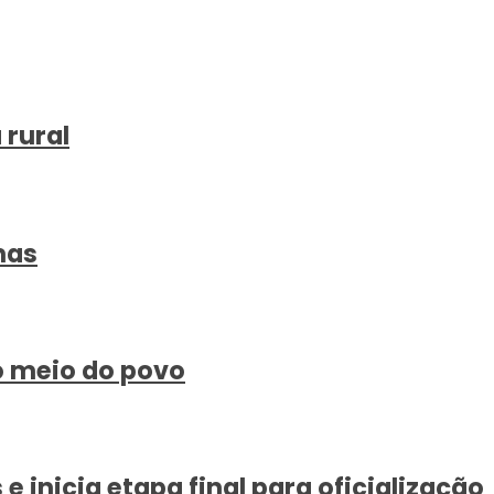
 rural
mas
o meio do povo
 inicia etapa final para oficialização