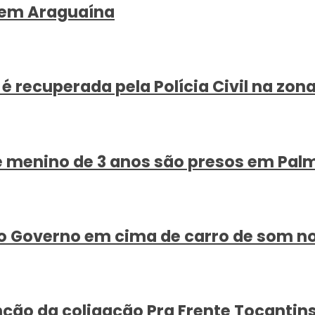
, em Araguaína
ecuperada pela Polícia Civil na zona
e menino de 3 anos são presos em Pal
 ao Governo em cima de carro de som n
ção da coligação Pra Frente Tocantins e