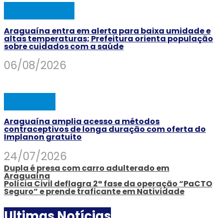
ARAGUAINA
Araguaína entra em alerta para baixa umidade e
altas temperaturas; Prefeitura orienta população
sobre cuidados com a saúde
06/08/2026
CIDADES
Araguaína amplia acesso a métodos
contraceptivos de longa duração com oferta do
Implanon gratuito
24/07/2026
Dupla é presa com carro adulterado em
Araguaína
Polícia Civil deflagra 2ª fase da operação “PaCTO
Seguro” e prende traficante em Natividade
Ultimas Notícias