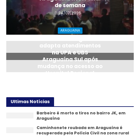
de semana
24/07/2026
ARAGUAINA
Saúde de Araguaína
adapta atendimentos
na UPA e UBS
Araguaína Sul após
mudança no acesso ao
Hospital Regional
14/07/2026
Ultimas Notícias
Barbeiro é morto a tiros no bairro JK, em
Araguaína
Caminhonete roubada em Araguaína é
recuperada pela Polícia Civil na zona rural