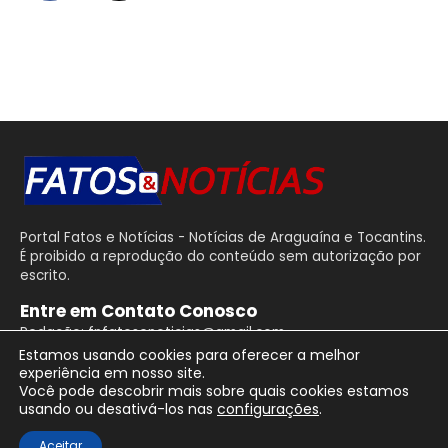
Portal Fatos e Notícias - Notícias de Araguaína e Tocantins.
É proibido a reprodução do conteúdo sem autorização por
escrito.
Entre em Contato Conosco
Redação: fnfatosenoticias@gmail.com
Estamos usando cookies para oferecer a melhor
experiência em nosso site.
Você pode descobrir mais sobre quais cookies estamos
usando ou desativá-los nas
configurações
.
Aceitar
Portal Fatos e Notícias ®
2026. Desenvolvido por
WesleyGama