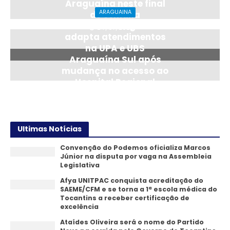
Araguaína neste final
ARAGUAINA
de semana
Saúde de Araguaína
24/07/2026
adapta atendimentos
na UPA e UBS
Araguaína Sul após
mudança no acesso ao
Hospital Regional
14/07/2026
Ultimas Notícias
Convenção do Podemos oficializa Marcos
Júnior na disputa por vaga na Assembleia
Legislativa
Afya UNITPAC conquista acreditação do
SAEME/CFM e se torna a 1ª escola médica do
Tocantins a receber certificação de
excelência
Ataídes Oliveira será o nome do Partido