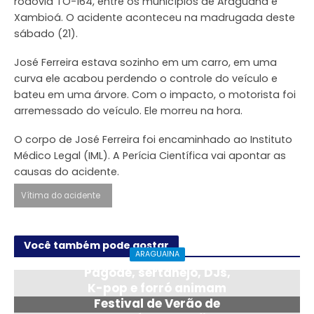
rodovia TO-164, entre os municípios de Araguanã e
Xambioá. O acidente aconteceu na madrugada deste
sábado (21).
José Ferreira estava sozinho em um carro, em uma
curva ele acabou perdendo o controle do veículo e
bateu em uma árvore. Com o impacto, o motorista foi
arremessado do veículo. Ele morreu na hora.
O corpo de José Ferreira foi encaminhado ao Instituto
Médico Legal (IML). A Perícia Científica vai apontar as
causas do acidente.
Vítima do acidente
Você também pode gostar
ARAGUAINA
Pagode, sertanejo, DJs,
K-pop e forró animam
Festival de Verão de