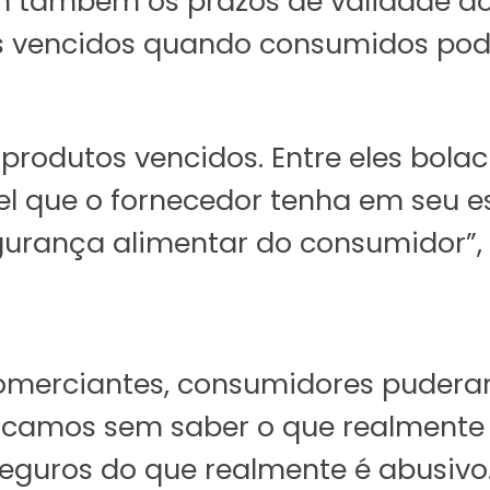
am também os prazos de validade d
os vencidos quando consumidos pode
odutos vencidos. Entre eles bolacha
vel que o fornecedor tenha em seu 
urança alimentar do consumidor”, r
omerciantes, consumidores puderam
icamos sem saber o que realmente 
eguros do que realmente é abusivo